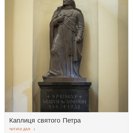
шафа використовувалася за призначенням з XVIII
століття, коли була виготовлена, до 1950-х років. У
2021 році меблі, призначені для шанобливого
зберігання освячених літургійних предметів,
повернули до катедри у спеціально для неї
відведену каплицю.
На лівій стіні вмонтовано епітафію єпископу
Йонасу Цівінськісу (1772–1846), а на правій – дві
меморіальні плити, замовлені Миколаєм
Радзивіллом-Сиротою для своїх батьків та інших
родичів.
Каплиця святого Петра
ЧИТАТИ ДАЛІ