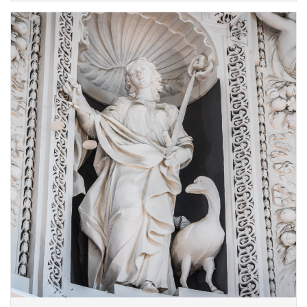
роду Кенґайлів. Спочатку вона була посвячена
кільком святим, а з часом набула різних назв,
пов’язаних із меценатами та мистецькими
творами, що в ній зберігалися. Через таку зміну
назв в історіографії її найчастіше називають
Першою каплицею Кенґайлів.
У каплиці збереглися кілька історичних пам’яток:
меморіальні плити, присвячені литовському
шляхтичу Миколаю Залецькому та могилівському
архієпископу-митрополиту Вінценту
Ключинському, а також унікальна плита з
коричневого мармуру, що розповідає легенду про
вільнюських францисканських мучеників.
Після реставрації 2020 року в каплиці
встановлено сучасну менсу з реліквіями святої
Фаустини, блаженного священника Міхала
Сопоцька та святого Івана Павла ІІ, над якою
розміщено образ Ісуса Милосердного.