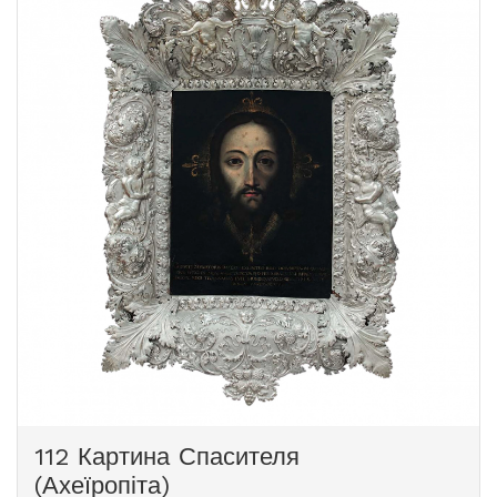
На купольних сегментах розміщені
картини замовив вільнюський єпископ
чотири композиції: над входом –
Мікалоюс Степонас Пацас.
“Цнотливість”
Демонструючи рідкісну майстерність
і
ювелірного мистецтва, воно з великою
“Чеснота”
точністю відтворює візерунок і текстури
(авт. Францішкус Смуглевич), над
одягу на картині. Численні отвори в
вівтарем –
рамі були зроблені людьми під час
“Пісня святого Казимира Пресвятій
прикріплення вотивів - ювелірних
Діві Марії”
виробів, призначених для висловлення
і
подяки за отримані благодаті. Ще в 17
“Святий Казимир ведений на небо”
столітті тракайський розпис мав кілька
(авт. Мікеланджело Паллоні). У
позолочених корон різного розміру.
найвищій точці купола зображений
Лише одна з них збереглася до наших
голуб – символ Святого Духа.
днів і прикрашає образ у церковному
вівтарі. Інші корони, що належать до
образу, походять з більш пізніх часів.
На фотографії зображено найбільшу
золоту корону, прикрашену емаллю,
перлами та коштовним камінням.
112 Картина Спасителя
(Ахеїропіта)