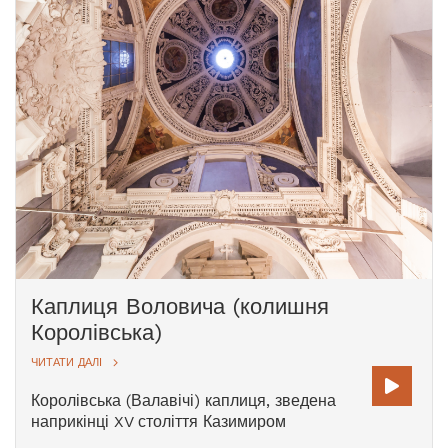
Франциска Смуглєвічюса). Скульптура
Розп'ятого Христа була перенесена до
каплиці з Костелу Тринітаріїв, який був
закритий у 1864 році.
Каплиця Воловича (колишня
Королівська)
ЧИТАТИ ДАЛІ
Королівська (Валавічі) каплиця, зведена
наприкінці XV століття Казимиром
Ягеллоном, була присвячена Пресвятій