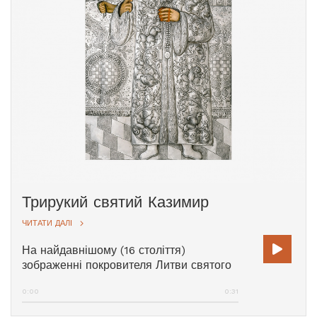
Трирукий святий Казимир
ЧИТАТИ ДАЛІ
На найдавнішому (16 століття)
зображенні покровителя Литви святого
Казимира зображено з трьома руками.
0:00
0:31
Легенда свідчить, що художник вирішив
змінити положення правої руки і