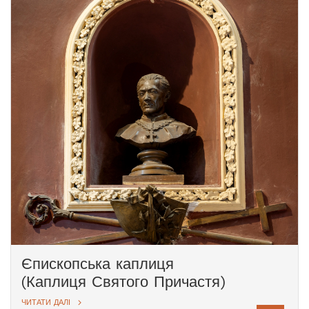
подія стала ще одним свідченням
святості Казимира.
Єпископська каплиця
(Каплиця Святого Причастя)
ЧИТАТИ ДАЛІ