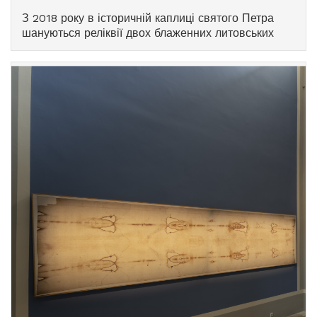
З 2018 року в історичній каплиці святого Петра
шануються реліквії двох блаженних литовських
єпископів – блаженного Юрія Матуляйтіса (1871–
1927) та блаженного Теофілія Матулоніса (1873–
1962). У центрі каплиці, над релікварієм із
реліквією блаженного Юрія, розташована мозаїка,
створена у Ватиканських майстернях у 1987 році з
нагоди беатифікації святого Юрія в Римі. Ліворуч
стоїть релікварій блаженного Теофілія, над ним –
канонічний образ блаженного.
На правій стороні каплиці нагадує про минулі часи
надгробок єпископа Владислава Бандурскіса
(1865–1932), створений у 1937 році відомим
скульптором Станіславом Хорно-Поплавським.
Поховання самого єпископа було перенесено до
Польщі, тому цей помітний надгробок виконує
меморіальну функцію.