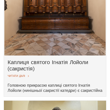
Каплиця святого Ігнатія Лойоли
(сакристія)
ЧИТАТИ ДАЛІ
Головною прикрасою каплиці святого Ігнатія
Лойоли (нинішньої сакристії катедри) є сакристійна
шафа – цінний художній твір, який у XIX столітті
потрапив до катедри з якоїсь єзуїтської церкви
Литви. Як контейнер для літургійного інвентарю