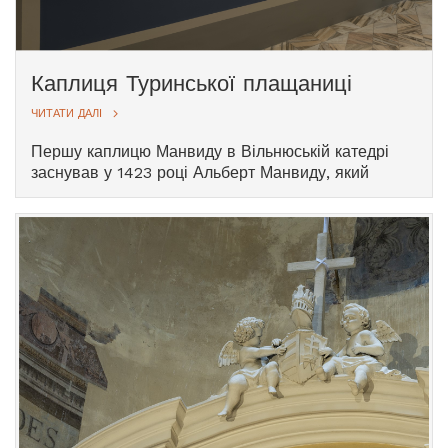
Каплиця Туринської плащаниці
ЧИТАТИ ДАЛІ
Першу каплицю Манвиду в Вільнюській катедрі
заснував у 1423 році Альберт Манвиду, який
разом із братом Юрієм Гедгаудою присвятив її
своїм святим покровителям і був там похований.
Після 1475 року каплиця стала власністю
вільнюського єпископа, а пізніше за нею доглядав
Юнас Глебавічус, пов’язаний із родом Манвиду.
Під час реконструкції Лаурінасом Ґуцевічюсом
каплиця трохи змістилася, звільнивши місце для
південного входу. У XIX столітті записи капітули
називають її каплицею святого Павла, ймовірно,
за картину над вівтарем. Інтер’єр частково
постраждав за радянських часів; збереглися стіни