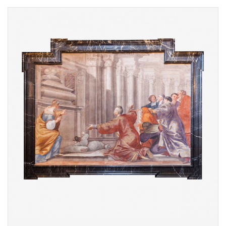
намалював зверху ще одну,
спрямовану до грудей, але
перефарбована рука виринула крізь
новий шар фарби. Насправді, три руки
символізують щедрість святого князя, та
обіль благодаті, що відчувається в
цьому місці. Картина прикрашена
срібною рамою, виготовленою на
початку 18 століття.