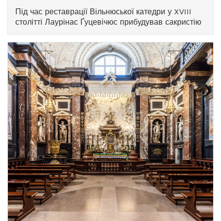
а в її основу вписані символи чотирьох
Під час реставрації Вільнюської катедри у XVIII
євангелістів.
столітті Лаурінас Ґуцевічюс прибудував сакристію
з її північного боку, зовнішня структура якої є
симетричною каплиці святого Казимира. Сакристія
призначена для підготовки до літургійних відправ:
у ній зберігаються літургійні шати, посуд і книги, а
також це особливе місце для молитви й
зосередження священника перед звершенням
обрядів.