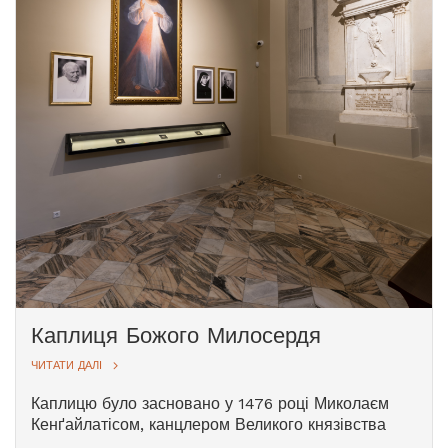
Владислава (1861–1863) роботи Генрика
Дмоховського. У 2021 році було відкрито
відреставрований декор купола з ілюзійним
розписом.
Святий Владислав є покровителем Угорщини та
Вільнюської катедри, з яким пов’язують легенди
про чуда, військові перемоги й зцілення. Разом зі
святим єпископом Станіславом він вважається
покровителем катедри. У різдвяний період у
каплиці влаштовують вертеп.
Каплиця Божого Милосердя
ЧИТАТИ ДАЛІ
Каплицю було засновано у 1476 році Миколаєм
Кенґайлатісом, канцлером Великого князівства
Литовського та воєводою Вільна, представником