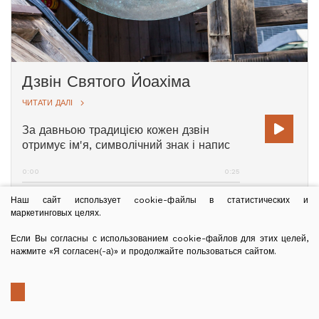
Дзвін Святого Йоахіма
ЧИТАТИ ДАЛІ
За давньою традицією кожен дзвін
отримує ім'я, символічний знак і напис
латиною. Найбільший дзвін, який
0:00
0:25
важить 2,595 кг, був охрещений ім'ям
Йоахіма на честь святого покровителя
Наш сайт использует cookie-файлы в статистических и
кардинала Йоахіма Мейснера. Якір,
маркетинговых целях.
який можна побачити на дзвоні,
символізує надію, а напис проголошує:
Если Вы согласны с использованием cookie-файлов для этих целей,
Spes nostra firma ("Наша надія
нажмите «Я согласен(-а)» и продолжайте пользоваться сайтом.
тверда").