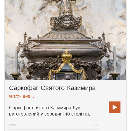
Саркофаг Святого Казимира
ЧИТАТИ ДАЛІ
Саркофаг святого Казимира був
виготовлений у середині 18 століття,
ймовірно, вільнюським ювеліром
0:00
0:31
Йоганном Крістофом Гронеманом.