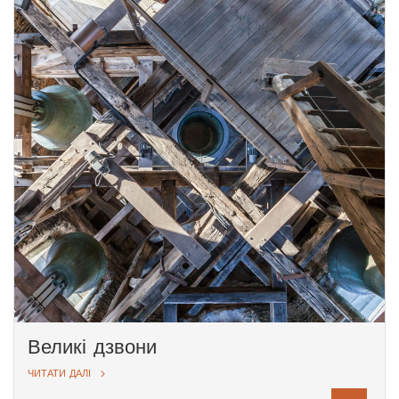
годинник; звуки дзвонів запрошують
людей на Святу Месу, а з верхівки вежі
відкривається несподіваний
панорамний вид на Вільнюс.
За радянських часів було прийнято
рішення встановити на дзвіниці собору
карильйон. Дзвони різних розмірів були
привезені сюди із закритих костелів
Литви. Але, незважаючи на свердління,
фрезерування та шліфування,
налаштувати дзвони не вдалося. У
2009 році їх відреставрували в
майстерні Кельнської архиєпархії.
Частину дзвонів повернули костелам, з
яких вони були вивезені, інші
виставлені на огляд у Дзвіниці.
Великі дзвони
ЧИТАТИ ДАЛІ