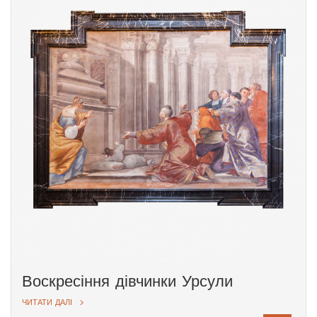
яка була розпочата у 1602 році. Ця
подія стала ще одним свідченням
святості Казимира.
Воскресіння дівчинки Урсули
ЧИТАТИ ДАЛІ