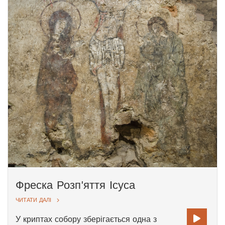
саркофаг. Насправді ж пошуки останків
Вітаутаса не припиняються й досі.
Саркофаг для останків Вітаутаса
Великого. Чехословаччина, 1930 рік.
Національний музей Литви
Фреска Розп'яття Ісуса
ЧИТАТИ ДАЛІ
У криптах собору зберігається одна з