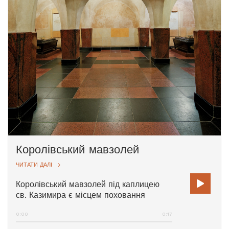
Королівський мавзолей
ЧИТАТИ ДАЛІ
Королівський мавзолей під каплицею
св. Казимира є місцем поховання
короля Польщі і великого князя
0:00
0:17
литовського Олександра I Ягеллона,
королев Барбари Радзивілл і Єлизавети