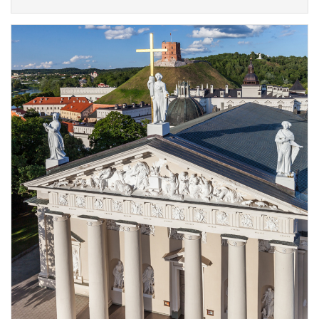
нинішнього вигляду набув на початку 19
століття (архітектор Лауринас
Гуцевічюс). З 1387 року і до середини
20 століття собор безперервно служив
вірянам. Під час періоду радянської
окупації, з 1949 по 1989 рік, собор був
закритий для богослужінь і
перетворений на картинну галерею.
Лише у 1988 році він був повернутий
вірянам і урочисто освячений 5 лютого
1989 року. Сьогодні про багату історію
Кафедрального собору свідчать
епітафії, надгробки, меморіальні дошки,
твори мистецтва, ювелірні вироби та
скульптури різних періодів, що
збереглися всередині.