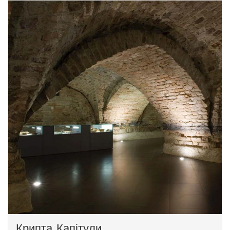
четвер до каплиці відбувається
Олександр Ягеллон і Барбара
процесія зі Святим Причастям.
Радзивілл. У підземеллях можна
побачити історичні стіни собору, крипти
та одну з найстаріших фресок Литви.
Крипта Капітули