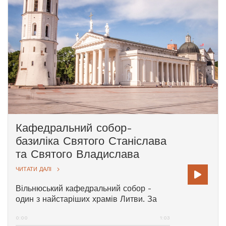
Кафедральний собор-
базиліка Святого Станіслава
та Святого Владислава
ЧИТАТИ ДАЛІ
Вільнюський кафедральний собор -
один з найстаріших храмів Литви. За
свою більш ніж 600-річну історію він
0:00
1:03
неодноразово перебудовувався, а