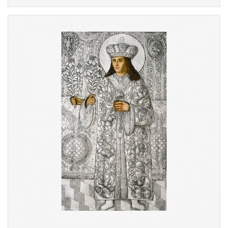
Скульптура зображує князя, який
тримає в правій руці хрест, символ віри,
а в лівій - лілію, символ чистоти. Ліпна
композиція за саркофагом (автор
Джованні П'єтро Перті) зображує
тріумф святого на небесах: ангели і
хмари оточують Пресвяту Діву Марію, а
Немовля Ісус вітає святого Казимира.