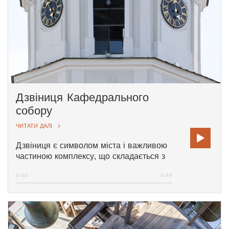
Вільнюським собором.
Дзвіниця Кафедрального
собору
ЧИТАТИ ДАЛІ
Дзвіниця є символом міста і важливою
частиною комплексу, що складається з
Кафедрального собору, Нижнього і
0:00
0:58
Верхнього замків. Історія Дзвіниці сягає
середини 13 століття. Свого нинішнього
вигляду вона набула на початку 19
століття. У верхній частині споруди
показує час найстаріший у місті